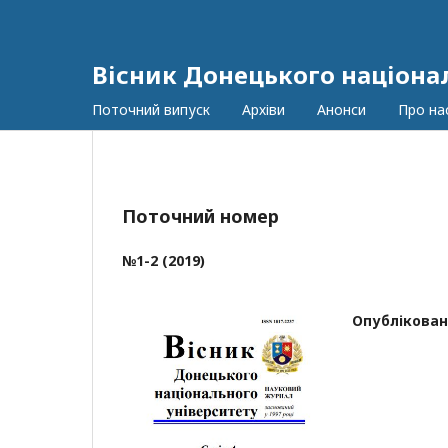
Вісник Донецького націонал
Поточний випуск
Архіви
Анонси
Про на
Поточний номер
№1-2 (2019)
Опублікован