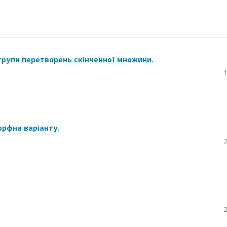
вгрупи перетворень скінченної множини.
1
орфна варіанту.
2
2