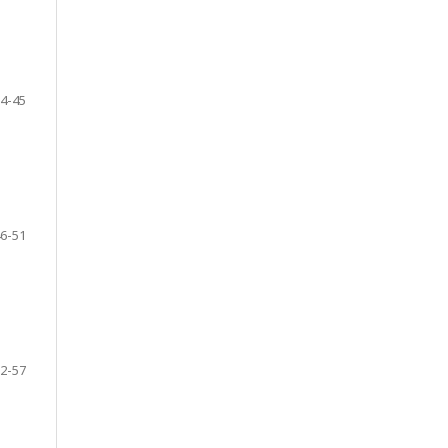
4-45
6-51
2-57