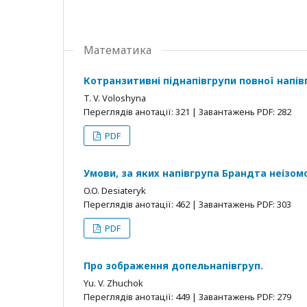
Математика
Котранзитивні піднапівгрупи повної напі
T. V. Voloshyna
Переглядів анотації: 321 | Завантажень PDF: 282
PDF
Умови, за яких напівгрупа Брандта неізом
O.O. Desiateryk
Переглядів анотації: 462 | Завантажень PDF: 303
PDF
Про зображення допельнапівгруп.
Yu. V. Zhuchok
Переглядів анотації: 449 | Завантажень PDF: 279