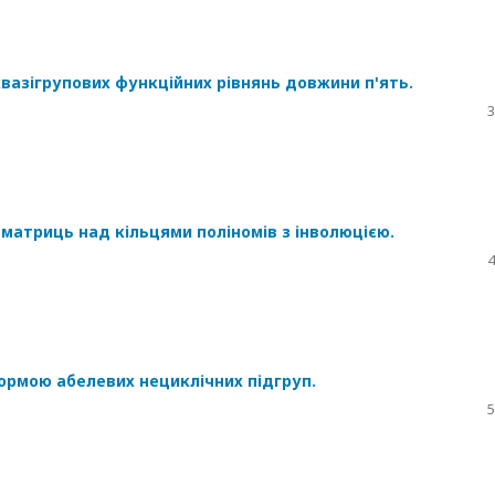
вазігрупових функційних рівнянь довжини п'ять.
3
матриць над кільцями поліномів з інволюцією.
4
нормою абелевих нециклічних підгруп.
5