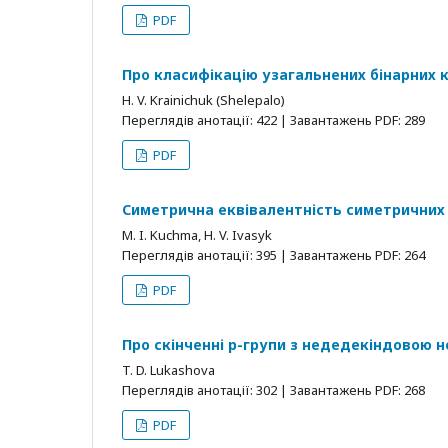
PDF
Про класифікацію узагальнених бінарних к
H. V. Krainichuk (Shelepalo)
Переглядів анотації: 422 | Завантажень PDF: 289
PDF
Симетрична еквівалентність симетричних 
M. I. Kuchma, H. V. Ivasyk
Переглядів анотації: 395 | Завантажень PDF: 264
PDF
Про скінченні p-групи з недедекіндовою 
T. D. Lukashova
Переглядів анотації: 302 | Завантажень PDF: 268
PDF