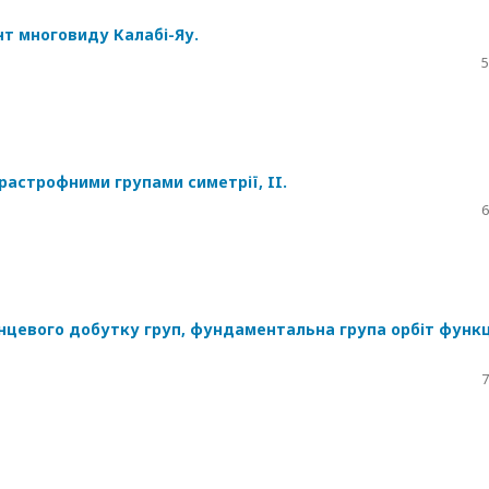
нт многовиду Калабі-Яу.
5
арастрофними групами симетрії, II.
6
інцевого добутку груп, фундаментальна група орбіт функц
7